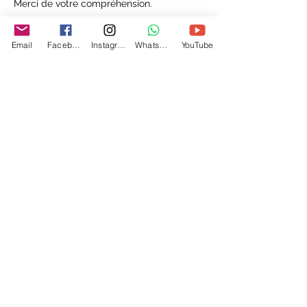
Merci de votre compréhension.
Email
Facebook
Instagram
WhatsApp
YouTube
Coordonnées
+596 696 97 74 06
cercle.mikengi@gmail.com
<Retour
Cercle Mikengi
Centre certifié par la Fédération Kimuntu
Transformez votre énergie en lumière. Accompagnements sur
mesure pour votre cheminement personnel et/ou professionnel