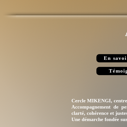
En savoi
Témoi
Team M
Cercle MIKENGI, centre 
Accompagnement de per
clarté, cohérence et juste
Une démarche fondée su