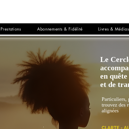
Prestations
Abonnements & Fidélité
Livres & Média
Le Cerc
accompag
en quête
et de tr
Particuliers,
trouvez des r
alignées
CLARTE - A