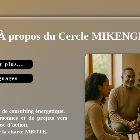
À propos du Cercle MIKENG
r plus...
gnages
ikengi
de consulting énergétique.
sonnes et de projets vers
sse d’action.
r la charte MBOTE.