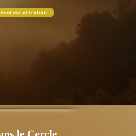
Révervez entretien
ns le Cercle