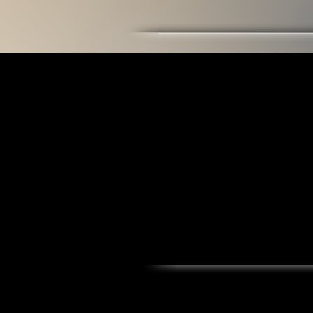
Accueil
Nos Programmes
Nos prestations
2025 - Cercle Mikengi - Tous droits ré