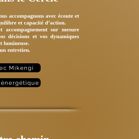
ous accompagnons avec écoute et
uilibre et capacité d’action.
 et accompagnement sur mesure
vos décisions et vos dynamiques
et lumineuse.
’un entretien.
vec Mikengi
n énergétique