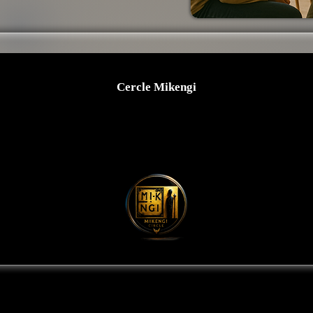
Cercle Mikengi
Transformez votre énergie en lumière.
Accompagnements sur mesure pour votre
cheminement personnel et/ou professionnel
Centre certifié par la Fédération Kimuntu
servés
Nos Partenaires