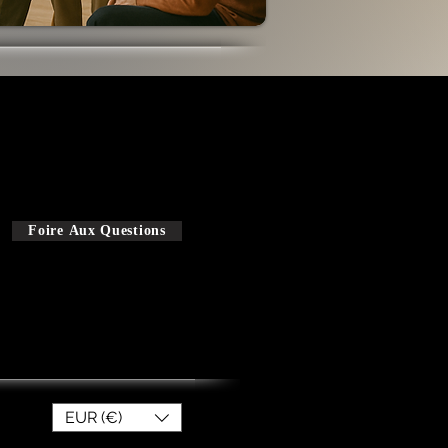
Cadre Juridique
Charte M.B.O.T.E.
Foire Aux Questions
EUR (€)