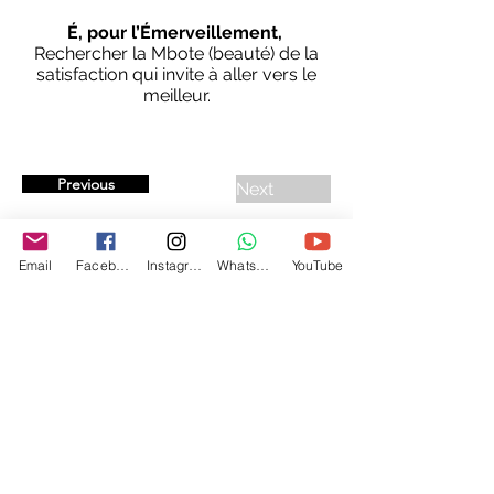
É, pour l’Émerveillement,
Rechercher la Mbote (beauté) de la
satisfaction qui invite à aller vers le
meilleur.
Previous
Next
Email
Facebook
Instagram
WhatsApp
YouTube
Cercle Mikengi
Centre certifié par la Fédération Kimuntu
Transformez votre énergie en lumière. Accompagnements sur
mesure pour votre cheminement personnel et/ou professionnel
Accueil
Nos prestations
Nos Programmes
Cadre Juridique