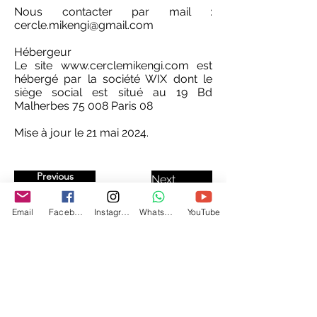
Nous contacter par mail :
cercle.mikengi@gmail.com
Hébergeur
Le site
www.cerclemikengi.com
est
hébergé par la société WIX dont le
siège social est situé au 19 Bd
Malherbes 75 008 Paris 08
Mise à jour le 21 mai 2024.
Previous
Next
Email
Facebook
Instagram
WhatsApp
YouTube
Cercle Mikengi
Centre certifié par la Fédération Kimuntu
Transformez votre énergie en lumière. Accompagnements sur
mesure pour votre cheminement personnel et/ou professionnel