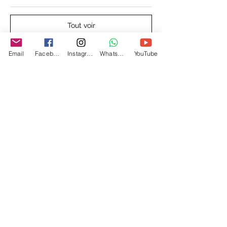
Tout voir
Email
Facebook
Instagram
WhatsApp
YouTube
Partager cet événement
Cercle Mikengi
Centre certifié par la Fédération Kimuntu
Transformez votre énergie en lumière. Accompagnements sur
mesure pour votre cheminement personnel et/ou professionnel
Accueil
Nos prestations
Nos Programmes
Cadre Juridique