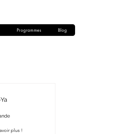
Se connecter
s
Programmes
Blog
-Ya
ande
avoir plus !