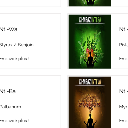
Nti-Wa
Nti
Styrax / Benjoin
Pist
En savoir plus !
En s
Nti-Ba
Nti
Galbanum
Myr
En savoir plus !
En s