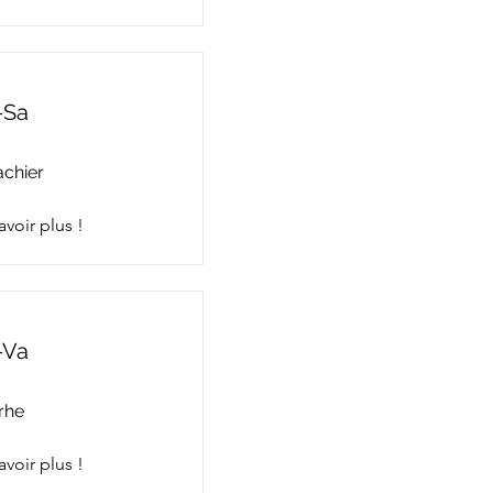
-Sa
achier
avoir plus !
-Va
rhe
avoir plus !