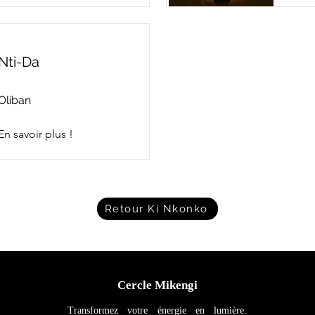
Nti-Da
Oliban
En savoir plus !
Retour Ki Nkonko
Cercle Mikengi
Transformez votre énergie en lumière.