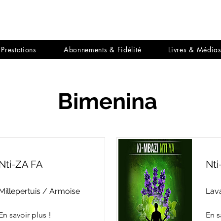
Prestations
Abonnements & Fidélité
Livres & Média
Bimenina
Nti-ZA FA
Nti
Millepertuis / Armoise
Lav
En savoir plus !
En s