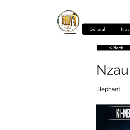
LE CERCLE
MIKENGI
Général
Nos 
< Back
Nzau
Eléphant