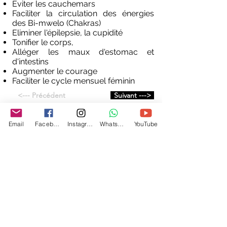
Eviter les cauchemars
Faciliter la circulation des énergies
des Bi-mwelo (Chakras)
Eliminer l'épilepsie, la cupidité
Tonifier le corps,
Alléger les maux d'estomac et
d'intestins
Augmenter le courage
Faciliter le cycle mensuel féminin
<--- Précédent
Suivant --->
Email
Facebook
Instagram
WhatsApp
YouTube
Cercle Mikengi
Centre certifié par la Fédération Kimuntu
Transformez votre énergie en lumière. Accompagnements sur
mesure pour votre cheminement personnel et/ou professionnel
Accueil
Nos prestations
Nos Programmes