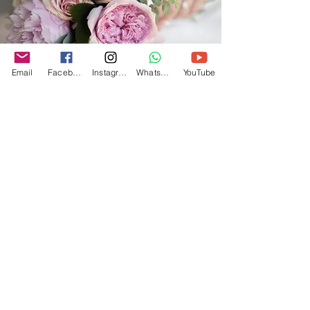
Email
Facebook
Instagram
WhatsApp
YouTube
Titre de la section
Paragraphe. Cliquez sur « Modifier le
texte » ou double-cliquez sur la zone
de texte pour modifier votre contenu.
Assurez-vous d'ajouter les
informations importantes que vous
souhaitez partager avec vos visiteurs.