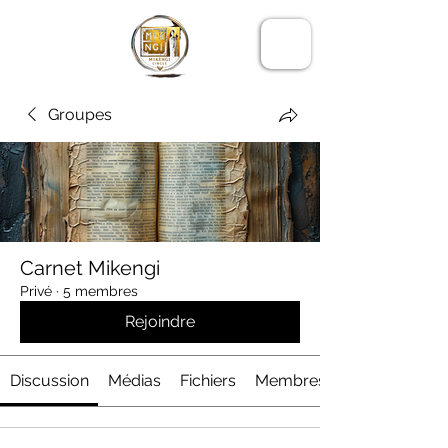
LE CERCLE
MIKENGI
Groupes
Carnet Mikengi
Privé
·
5 membres
Rejoindre
Discussion
Médias
Fichiers
Membres